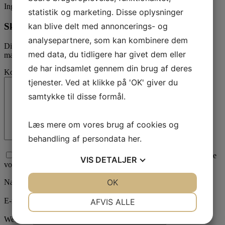
Ingen har stemt endnu, vær den første
statistik og marketing. Disse oplysninger
Skriv kommentar
kan blive delt med annoncerings- og
analysepartnere, som kan kombinere dem
Din e-mailadresse vil ikke blive publiceret.
Krævede felter er
med data, du tidligere har givet dem eller
markeret med
*
de har indsamlet gennem din brug af deres
Kommentar
tjenester. Ved at klikke på 'OK' giver du
samtykke til disse formål.
Læs mere om vores brug af cookies og
behandling af persondata
her
.
Afkryds for samtykke til, at vi behandler den data du sender. Se
VIS
DETALJER
vores
privatlivspolitik
her.
JA
NEJ
OK
JA
NEJ
Navn
*
NØDVENDIGE
PRÆFERENCER
E-mail
*
AFVIS ALLE
JA
NEJ
JA
NEJ
Websted