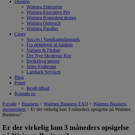
Designs
Waimea Enterprise
Waimea Executive Pro
Waimea Konsulent design
Waimea Outreach
Waimea Parallax
Cases
Succes i Vandkantsdanmark
Fra deltidsjob til fuldtids
Nielsen & Flethøj
Det Nye Skotterup Kro
Bjelkebyg tømrer
Jettes Fodterapi
Lambæk Services
Blog
Priser
Bestil tilbud
Kontakt os
Forside
>
Business
>
Waimea Business FAQ
>
Waimea Business
abonnement
> Er der virkelig kun 3 måneders opsigelse på Waimea
Business?
Er der virkelig kun 3 måneders opsigelse